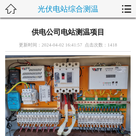



光伏电站综合测温
首页
关于新楚
供电公司电站测温项目
产品中心
更新时间：2024-04-02 16:41:57 点击次数：
1418
解决方案
典型案例
新闻动态
行业动态
客户服务
加入新楚