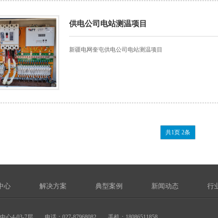
供电公司电站测温项目
新疆电网奎屯供电公司电站测温项目
共1页 2条
中心
解决方案
典型案例
新闻动态
行
03-7层 电话：027-87968082 手机：18086511858