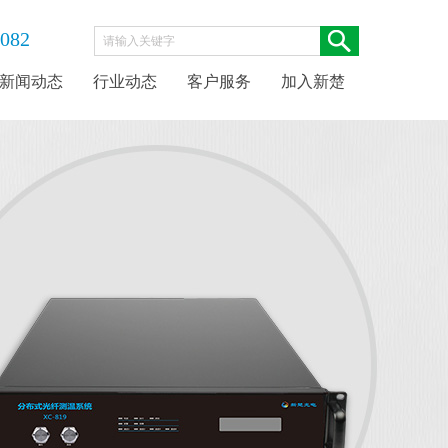
8082
新闻动态
行业动态
客户服务
加入新楚