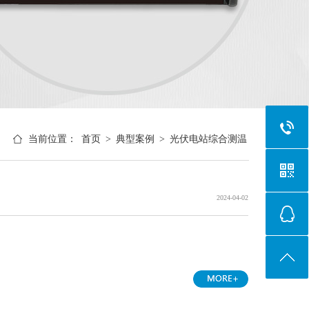
当前位置：
首页
>
典型案例
>
光伏电站综合测温
2024-04-02