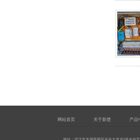
网站首页
关于新楚
产品
地址：武汉市东湖高新区光谷大道303号光谷芯中心4-